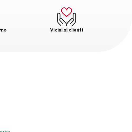
rno
Vicini ai clienti