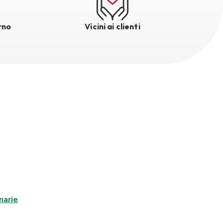
rno
Vicini ai clienti
narie