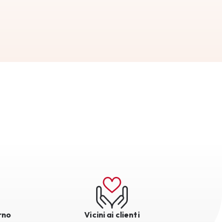
rno
Vicini ai clienti