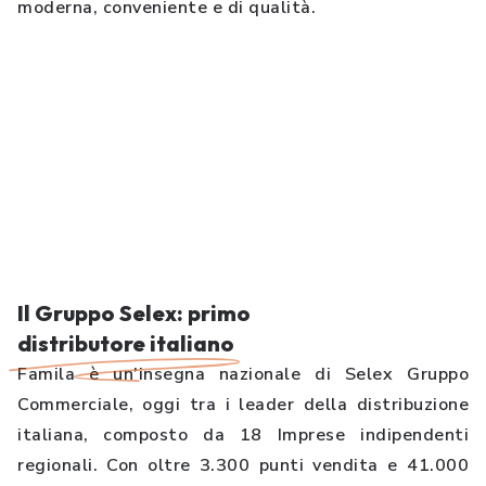
moderna, conveniente e di qualità.
I valori che ci guidano
Famila è un punto di riferimento per chi cerca
qualità, convenienza e un forte legame con il
territorio. Scopri i valori che ci contraddistinguono.
Il Gruppo Selex: primo
distributore italiano
Famila è un’insegna nazionale di Selex Gruppo
Commerciale, oggi tra i leader della distribuzione
italiana, composto da 18 Imprese indipendenti
regionali. Con oltre 3.300 punti vendita e 41.000