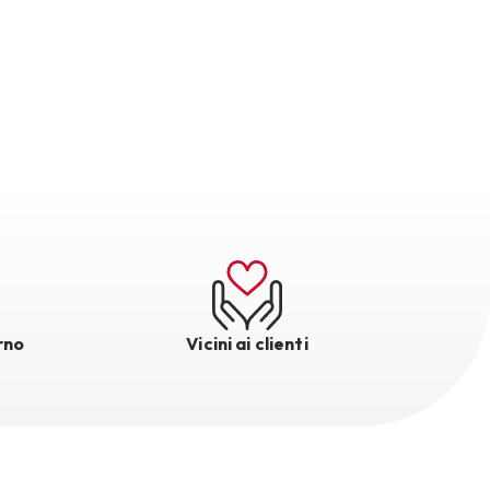
rno
Vicini ai clienti