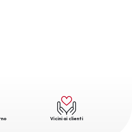
rno
Vicini ai clienti