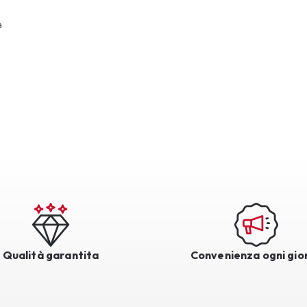
a
Qualità garantita
Convenienza ogni gio