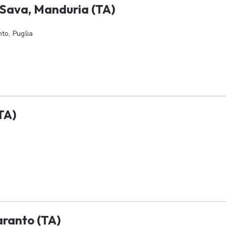
 Sava, Manduria (TA)
to, Puglia
TA)
aranto (TA)