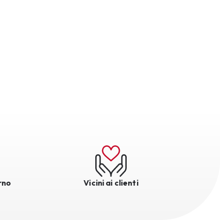
rno
Vicini ai clienti