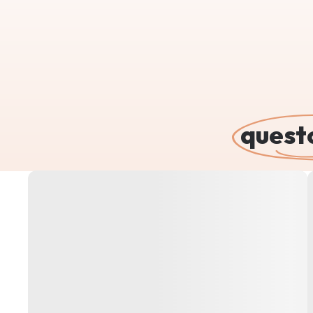
Scopri il meglio di
quest
Le storie e i consigli del mese, tra novità gree