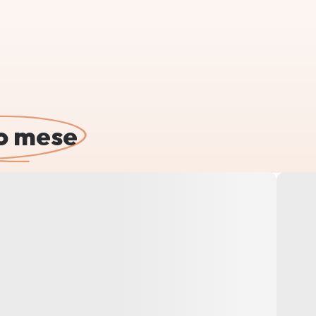
o mese
n, ingredienti da riscoprire e ricette perfette per o