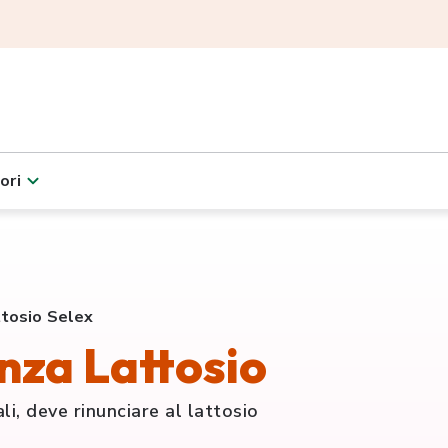
ori
ttosio Selex
nza Lattosio
li, deve rinunciare al lattosio