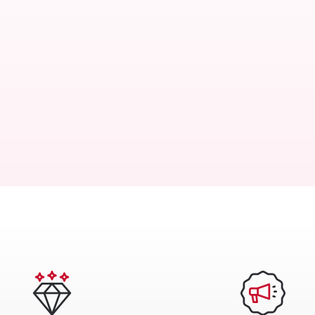
lex Senza Lattosio è la linea dedicata a chi, per esi
 scelta giusta per acquistare i prodotti che ami in t