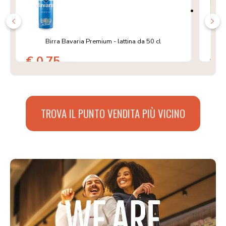
Birra Bavaria Premium - lattina da 50 cl
Pros
€ 0,75
€ 
TROVA IL PUNTO VENDITA PIÙ VICINO