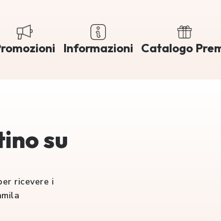
romozioni
Informazioni
Catalogo Pre
tino su
er ricevere i
amila