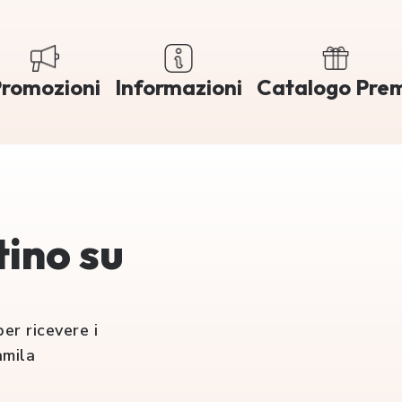
romozioni
Informazioni
Catalogo Pre
tino su
er ricevere i
amila