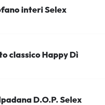
ofano interi Selex
o classico Happy Dì
lpadana D.O.P. Selex