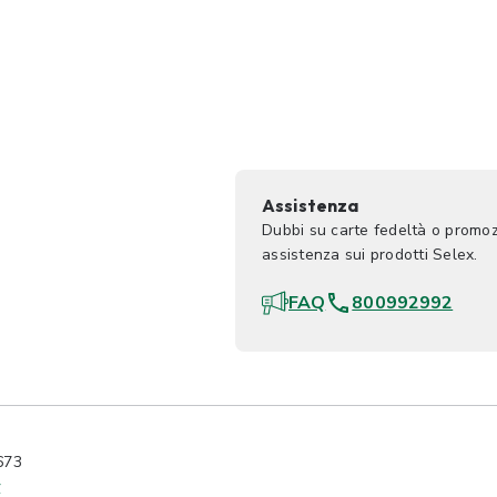
Assistenza
Dubbi su carte fedeltà o promoz
assistenza sui prodotti Selex.
FAQ
800992992
673
y