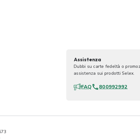
Assistenza
Dubbi su carte fedeltà o promoz
assistenza sui prodotti Selex.
FAQ
800992992
673
y