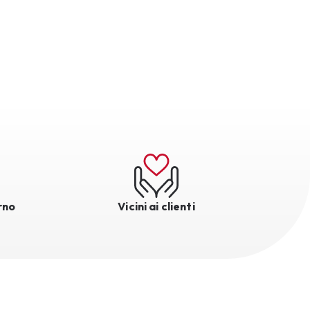
rno
Vicini ai clienti