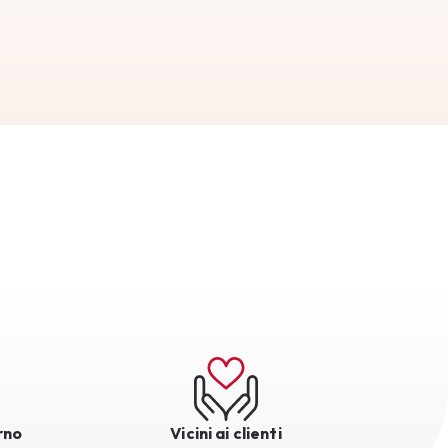
rno
Vicini ai clienti