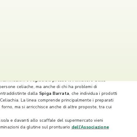
e alimenti che contengono questa proteina del grano.
contaminazioni e
registrati presso il Ministero della
e persone celiache, ma anche di chi ha problemi di
ontraddistinte dalla
Spiga Barrata
, che individua i prodotti
a Celiachia. La linea comprende principalmente i preparati
forno, ma si arricchisce anche di altre proposte, tra cui
tesso/a e davanti allo scaffale del supermercato vieni
aminazioni da glutine sul prontuario
dell’Associazione