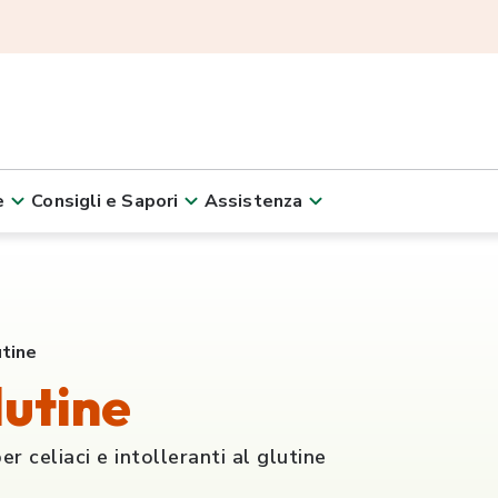
e
Consigli e Sapori
Assistenza
utine
lutine
r celiaci e intolleranti al glutine