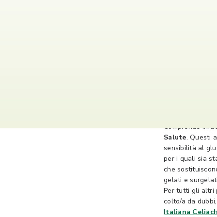
Vivi Be
Vivi Bene Senza
Comprende infat
Salute
. Questi 
sensibilità al gl
per i quali sia 
che sostituiscono
gelati e surgelati
Per tutti gli alt
colto/a da dubbi,
Italiana Celiach