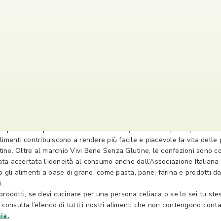
ne Senza Glutine
 Glutine è una linea dedicata espressamente a chi non può mangiar
ti
prodotti specificamente formulati per celiaci
, quindi privi di 
alimenti contribuiscono a rendere più facile e piacevole la vita dell
utine. Oltre al marchio Vivi Bene Senza Glutine, le confezioni sono c
stata accertata l’idoneità al consumo anche dall’Associazione Italian
 gli alimenti a base di grano, come pasta, pane, farina e prodotti da 
.
ri prodotti, se devi cucinare per una persona celiaca o se lo sei tu s
 consulta l’elenco di tutti i nostri alimenti che non contengono cont
ia.