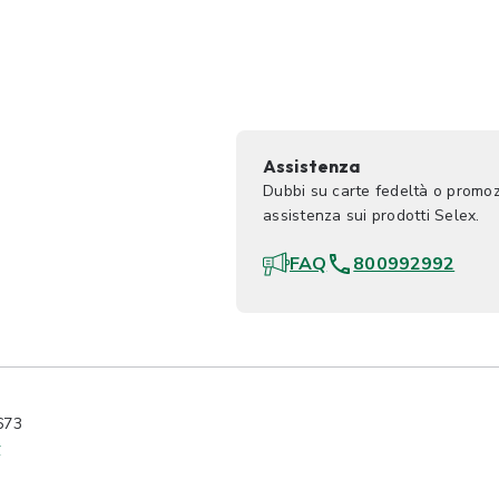
Assistenza
Dubbi su carte fedeltà o promoz
assistenza sui prodotti Selex.
FAQ
800992992
673
y