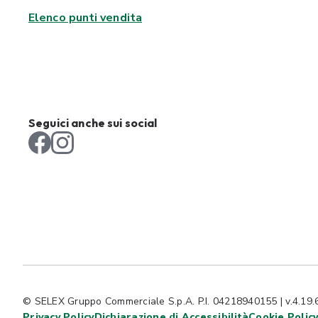
Elenco punti vendita
Seguici anche sui social
© SELEX Gruppo Commerciale S.p.A. P.I. 04218940155 | v.4.19.
Privacy Policy
Dichiarazione di Accessibilità
Cookie Polic