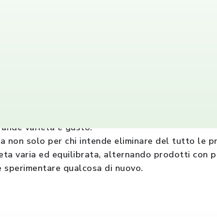
% è la linea vegetariana e vegana dedicata ai prodo
mprende alimenti sia freschi sia surgelati che, oltre
ande varietà e gusto.
 non solo per chi intende eliminare del tutto le pr
eta varia ed equilibrata, alternando prodotti con p
e sperimentare qualcosa di nuovo.