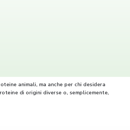
tti alternativi alle proteine animali.
 a garantire qualità e sicurezza, offrono
oteine animali, ma anche per chi desidera
roteine di origini diverse o, semplicemente,