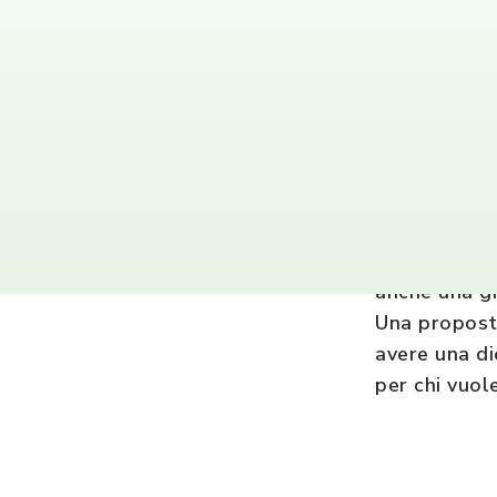
Vegetale 100
L’offerta co
anche una gr
Una proposta
avere una di
per chi vuol