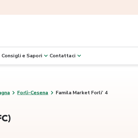
Consigli e Sapori
Contattaci
agna
Forlì-Cesena
Famila Market Forli’ 4
FC)