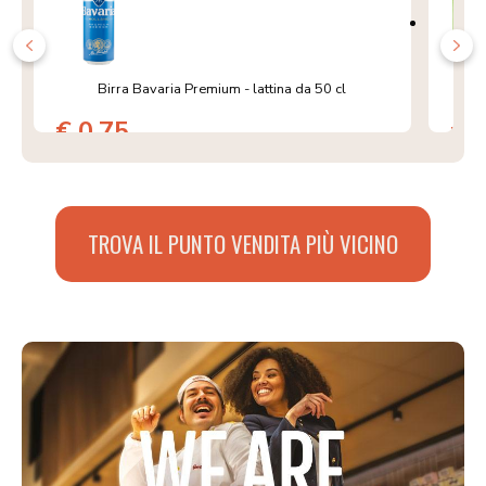
Birra Bavaria Premium - lattina da 50 cl
Pros
€ 0,75
€ 
TROVA IL PUNTO VENDITA PIÙ VICINO