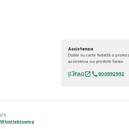
Assistenza
Dubbi su carte fedeltà o promoz
assistenza sui prodotti Selex.
FAQ
800992992
673
y
Whistleblowing