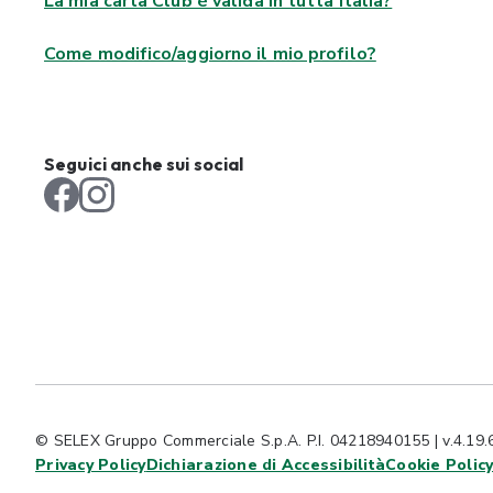
La mia carta Club è valida in tutta Italia?
Come modifico/aggiorno il mio profilo?
Seguici anche sui social
© SELEX Gruppo Commerciale S.p.A. P.I. 04218940155 | v.4.19.
Privacy Policy
Dichiarazione di Accessibilità
Cookie Polic