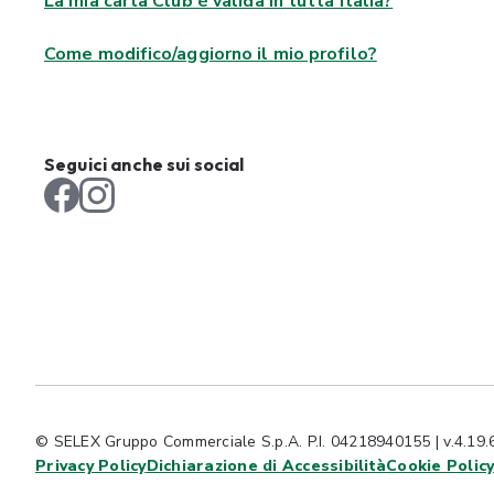
La mia carta Club è valida in tutta Italia?
Come modifico/aggiorno il mio profilo?
Seguici anche sui social
© SELEX Gruppo Commerciale S.p.A. P.I. 04218940155 | v.4.19.
Privacy Policy
Dichiarazione di Accessibilità
Cookie Polic