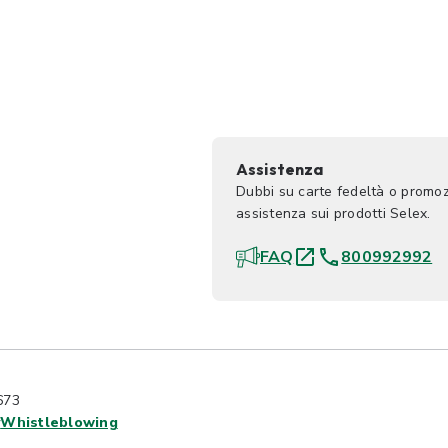
Assistenza
Dubbi su carte fedeltà o promoz
assistenza sui prodotti Selex.
FAQ
800992992
673
y
Whistleblowing